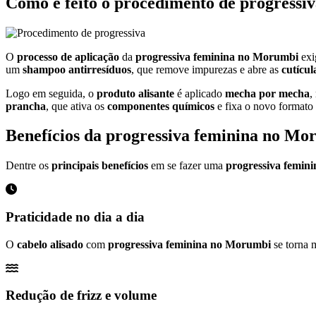
Como é feito o procedimento de
progressi
O
processo de aplicação
da
progressiva feminina no Morumbi
ex
um
shampoo antirresíduos
, que remove impurezas e abre as
cutícul
Logo em seguida, o
produto alisante
é aplicado
mecha por mecha
,
prancha
, que ativa os
componentes químicos
e fixa o novo formato 
Benefícios da progressiva feminina no Mo
Dentre os
principais benefícios
em se fazer uma
progressiva femin
Praticidade no dia a dia
O
cabelo alisado
com
progressiva feminina no Morumbi
se torna 
Redução de frizz e volume