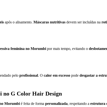
eis
após o alisamento.
Máscaras nutritivas
devem ser incluídas na
rot
essiva feminina no Morumbi
por mais tempo, evitando o
desbotamen
mendado pelo
profissional
. O
calor em excesso
pode
desgastar a estr
i no
G Color Hair Design
a no Morumbi
é feita de forma
personalizada
, respeitando a
estrutura 