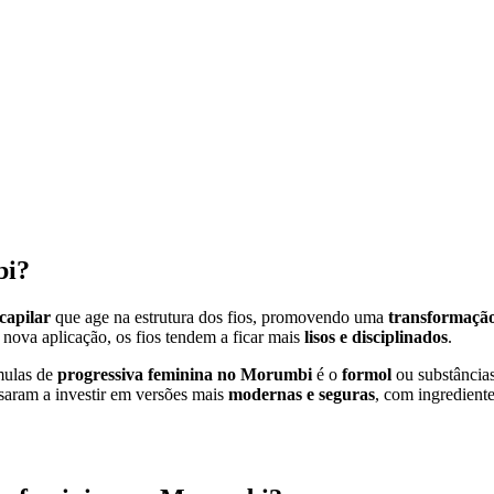
bi?
capilar
que age na estrutura dos fios, promovendo uma
transformaçã
 nova aplicação, os fios tendem a ficar mais
lisos e disciplinados
.
mulas de
progressiva feminina no Morumbi
é o
formol
ou substâncias
saram a investir em versões mais
modernas e seguras
, com ingredien