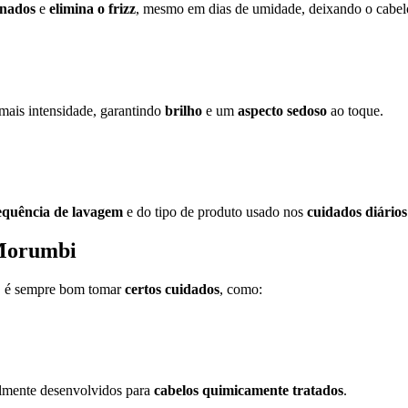
linados
e
elimina o frizz
, mesmo em dias de umidade, deixando o cabe
mais intensidade, garantindo
brilho
e um
aspecto sedoso
ao toque.
equência de lavagem
e do tipo de produto usado nos
cuidados diários
 Morumbi
a, é sempre bom tomar
certos cuidados
, como:
almente desenvolvidos para
cabelos quimicamente tratados
.