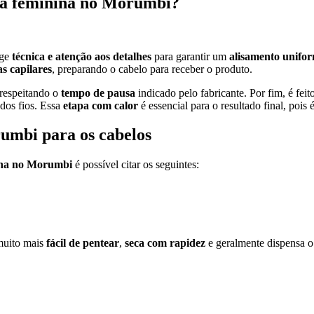
va feminina no Morumbi?
ige
técnica e atenção aos detalhes
para garantir um
alisamento unifor
as capilares
, preparando o cabelo para receber o produto.
 respeitando o
tempo de pausa
indicado pelo fabricante. Por fim, é feit
dos fios. Essa
etapa com calor
é essencial para o resultado final, pois
rumbi para os
cabelos
ina no Morumbi
é possível citar os seguintes:
muito mais
fácil de pentear
,
seca com rapidez
e geralmente dispensa o